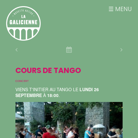
MENU
COURS DE TANGO
CONCERT
VIENS T'INITIER AU TANGO LE
LUNDI 26
SEPTEMBRE
À
18:00
.