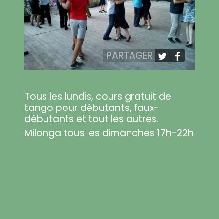
PARTAGER
Tous les lundis, cours gratuit de
tango pour débutants, faux-
débutants et tout les autres.
Milonga tous les dimanches 17h-22h